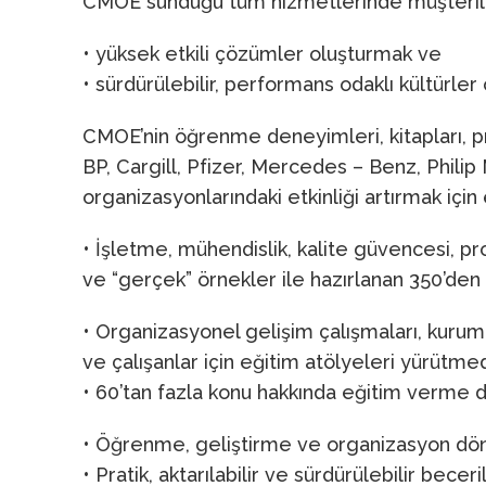
CMOE sunduğu tüm hizmetlerinde müşteril
• yüksek etkili çözümler oluşturmak ve
• sürdürülebilir, performans odaklı kültürle
CMOE’nin öğrenme deneyimleri, kitapları, pro
BP, Cargill, Pfizer, Mercedes – Benz, Phili
organizasyonlarındaki etkinliği artırmak içi
• İşletme, mühendislik, kalite güvencesi, pr
ve “gerçek” örnekler ile hazırlanan 350’den
• Organizasyonel gelişim çalışmaları, kur
ve çalışanlar için eğitim atölyeleri yürütme
• 60’tan fazla konu hakkında eğitim verme 
• Öğrenme, geliştirme ve organizasyon dönüşü
• Pratik, aktarılabilir ve sürdürülebilir bece