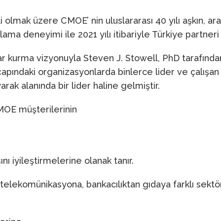
kli olmak üzere CMOE’ nin uluslararası 40 yılı aşkın, ar
ama deneyimi ile 2021 yılı itibariyle Türkiye partneri
ıklar kurma vizyonuyla Steven J. Stowell, PhD tarafı
pındaki organizasyonlarda binlerce lider ve çalışan 
rak alanında bir lider haline gelmiştir.
MOE müşterilerinin
nı iyileştirmelerine olanak tanır.
elekomünikasyona, bankacılıktan gıdaya farklı sektörl