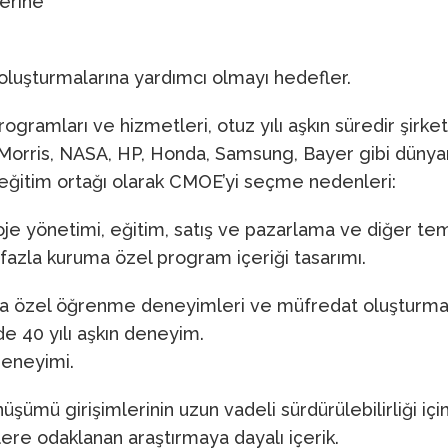
erine
r oluşturmalarına yardımcı olmayı hedefler.
gramları ve hizmetleri, otuz yılı aşkın süredir şirket
p Morris, NASA, HP, Honda, Samsung, Bayer gibi dünya
n eğitim ortağı olarak CMOE’yi seçme nedenleri:
oje yönetimi, eğitim, satış ve pazarlama ve diğer teme
 fazla kuruma özel program içeriği tasarımı.
uma özel öğrenme deneyimleri ve müfredat oluşturma,
de 40 yılı aşkın deneyim.
deneyimi.
mü girişimlerinin uzun vadeli sürdürülebilirliği için
rilere odaklanan araştırmaya dayalı içerik.