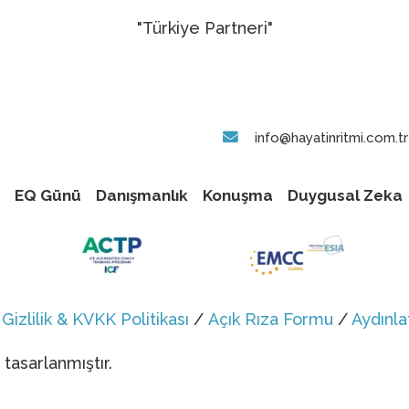
"Türkiye Partneri"
info@hayatinritmi.com.tr
EQ Günü
Danışmanlık
Konuşma
Duygusal Zeka
/
Gizlilik & KVKK Politikası
/
Açık Rıza Formu
/
Aydınl
tasarlanmıştır.