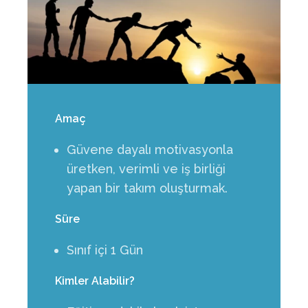
Amaç
Güvene dayalı motivasyonla
üretken, verimli ve iş birliği
yapan bir takım oluşturmak.
Süre
Sınıf içi 1 Gün
Kimler Alabilir?