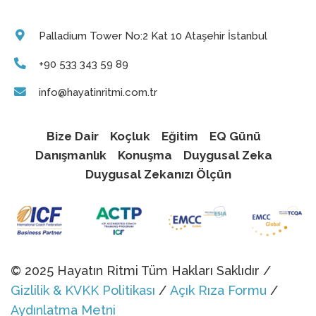
Palladium Tower No:2 Kat 10 Ataşehir İstanbul
+90 533 343 59 89
info@hayatinritmi.com.tr
Bize Dair
Koçluk
Eğitim
EQ Günü
Danışmanlık
Konuşma
Duygusal Zeka
Duygusal Zekanızı Ölçün
© 2025 Hayatın Ritmi Tüm Hakları Saklıdır /
Gizlilik & KVKK Politikası
/
Açık Rıza Formu
/
Aydınlatma Metni