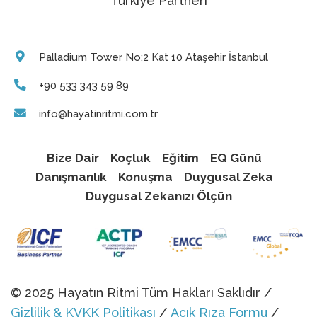
"Türkiye Partneri"
Palladium Tower No:2 Kat 10 Ataşehir İstanbul
+90 533 343 59 89
info@hayatinritmi.com.tr
Bize Dair
Koçluk
Eğitim
EQ Günü
Danışmanlık
Konuşma
Duygusal Zeka
Duygusal Zekanızı Ölçün
© 2025 Hayatın Ritmi Tüm Hakları Saklıdır /
Gizlilik & KVKK Politikası
/
Açık Rıza Formu
/