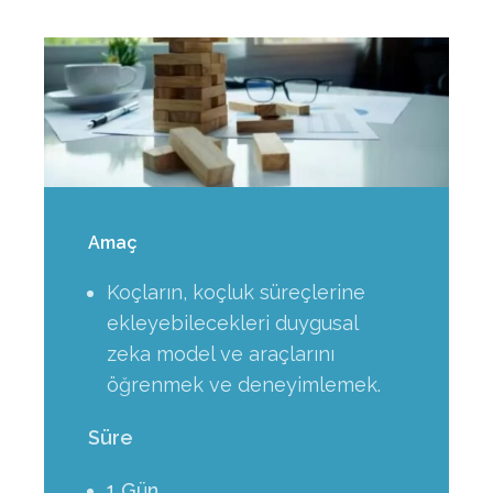
Amaç
Koçların
, koçluk süreçlerine
ekleyebilecekleri duygusal
zeka model ve araçlarını
öğrenmek ve deneyimlemek.
Süre
1 Gün