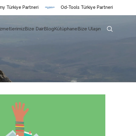
y Türkiye Partneri
Od-Tools Türkiye Partneri
zmetlerimiz
Bize Dair
Blog
Kütüphane
Bize Ulaşın