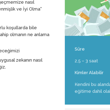
 geçmemize nasıl
nmişlik ve İyi Olma”
lu koşullarda bile
sahip olmanın ne anlama
Süre
leceğimizi
ygusal zekanın nasıl
2,5 – 3 saat
iz.
Kimler Alabilir
Kendini bu aland
eğitime dahil olab