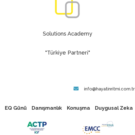
Solutions Academy
"Türkiye Partneri"
info@hayatinritmi.com.tr
EQ Günü
Danışmanlık
Konuşma
Duygusal Zeka