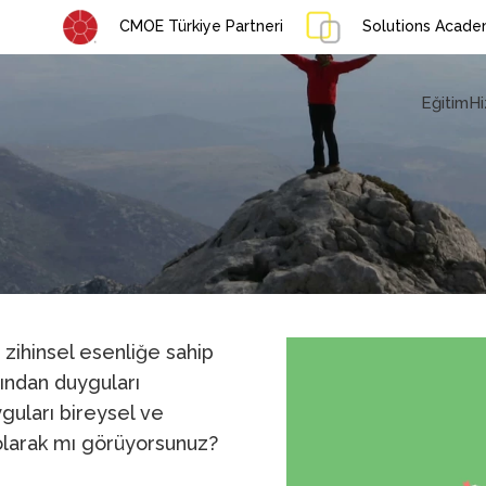
CMOE Türkiye Partneri
Solutions Academ
Eğitim
Hi
 zihinsel esenliğe sahip
ından duyguları
guları bireysel ve
a olarak mı görüyorsunuz?