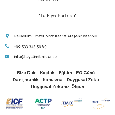
"Türkiye Partneri"
Palladium Tower No:2 Kat 10 Ataşehir İstanbul
+90 533 343 59 89
info@hayatinritmi.com.tr
Bize Dair
Koçluk
Eğitim
EQ Günü
Danışmanlık
Konuşma
Duygusal Zeka
Duygusal Zekanızı Ölçün