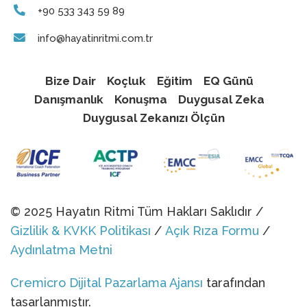
+90 533 343 59 89
info@hayatinritmi.com.tr
Bize Dair
Koçluk
Eğitim
EQ Günü
Danışmanlık
Konuşma
Duygusal Zeka
Duygusal Zekanızı Ölçün
© 2025 Hayatın Ritmi Tüm Hakları Saklıdır /
Gizlilik & KVKK Politikası
/
Açık Rıza Formu
/
Aydınlatma Metni
Cremicro Dijital Pazarlama Ajansı
tarafından
tasarlanmıştır.