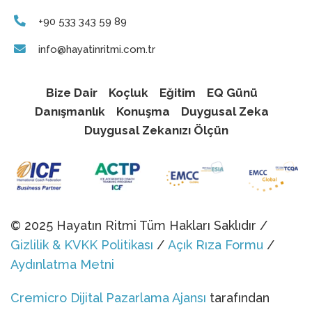
+90 533 343 59 89
info@hayatinritmi.com.tr
Bize Dair
Koçluk
Eğitim
EQ Günü
Danışmanlık
Konuşma
Duygusal Zeka
Duygusal Zekanızı Ölçün
© 2025 Hayatın Ritmi Tüm Hakları Saklıdır /
Gizlilik & KVKK Politikası
/
Açık Rıza Formu
/
Aydınlatma Metni
Cremicro Dijital Pazarlama Ajansı
tarafından