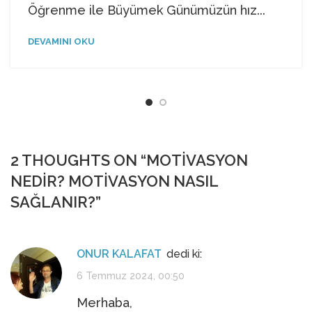
Öğrenme ile Büyümek Günümüzün hız...
DEVAMINI OKU
2 THOUGHTS ON “
MOTIVASYON
NEDIR? MOTIVASYON NASIL
SAĞLANIR?
”
ONUR KALAFAT
dedi ki:
6 Temmuz 2024, 00:50
Merhaba,