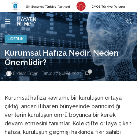
Six Seconds Türkiye Partneri
CMOE Türkiye Partneri
LIDERLIK
Kurumsal Hafıza Nedir, Neden
Önemlidir?
2
Tarih: 27 Şubat 2023
Erdem Ercan
Kurumsal hafıza kavramı, bir kuruluşun ortaya
çıktığı andan itibaren bünyesinde barındırdığı
verilerin kuruluşun ömrü boyunca birikerek
devam etmesini tanımlar. Kolektifte ortaya çıkan
hafıza, kuruluşun geçmişi hakkında fikir sahibi