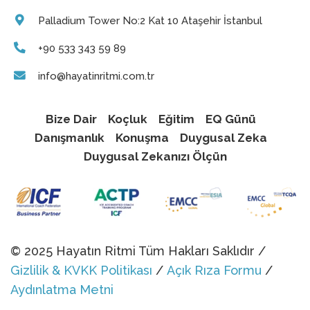
Palladium Tower No:2 Kat 10 Ataşehir İstanbul
+90 533 343 59 89
info@hayatinritmi.com.tr
Bize Dair
Koçluk
Eğitim
EQ Günü
Danışmanlık
Konuşma
Duygusal Zeka
Duygusal Zekanızı Ölçün
© 2025 Hayatın Ritmi Tüm Hakları Saklıdır /
Gizlilik & KVKK Politikası
/
Açık Rıza Formu
/
Aydınlatma Metni