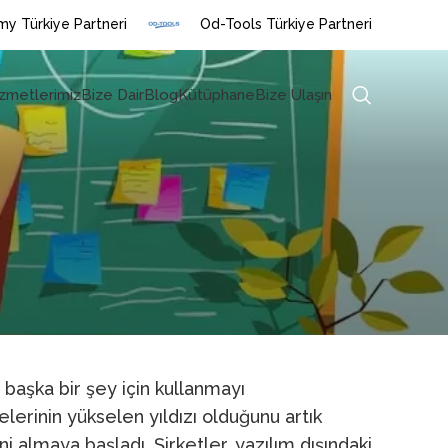
y Türkiye Partneri
Od-Tools Türkiye Partneri
zmetlerimiz
Bize Dair
Blog
Kütüphane
Bize Ulaşın
n başka bir şey için kullanmayı
lerinin yükselen yıldızı olduğunu artık
i almaya başladı. Şirketler, yazılım dışındaki