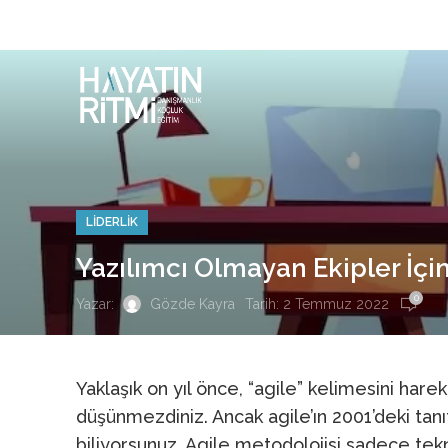
LIDERLIK
Yazılımcı Olmayan Ekipler İçin
0
Tarih: 2 Temmuz 2022
Yazar:
Gözde Kayra
Yaklaşık on yıl önce, “agile” kelimesini harek
düşünmezdiniz. Ancak agile’ın 2001’deki tanı
biliyorsunuz. Agile metodolojisi sadece tekno