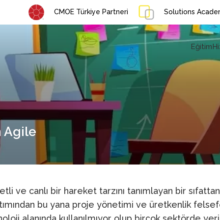
CMOE Türkiye Partneri
Solutions Academ
Eğitim
Hi
 Agile
etli ve canlı bir hareket tarzını tanımlayan bir sıfatta
tımından bu yana proje yönetimi ve üretkenlik felsefe
loji alanında kullanılmıyor olup birçok sektörde yerin