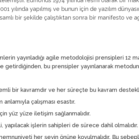
nitelemiştir. Edmonds 1974 yılında resmi olarak bir ma
2001 yılında yapılmış ve bunun için de yazılım dünyasın
psamlı bir şekilde çalıştıktan sonra bir manifesto ve
imlerin yayınladığı agile metodolojisi prensipleri 12
nde getirdiğinden, bu prensipler yayınlanarak metodun
emli bir kavramdır ve her süreçte bu kavram destekl
m anlamıyla çalışması esastır.
i için yüz yüze iletişim sağlanmalıdır.
 yapılacak işlerin sahipleri de sürece dahil olmalıdır.
memnuniyeti her şeyin önüne koyulmalıdır. Bu sebepl