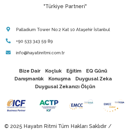
"Türkiye Partneri"
Palladium Tower No:2 Kat 10 Ataşehir İstanbul
+90 533 343 59 89
info@hayatinritmi.com.tr
Bize Dair
Koçluk
Eğitim
EQ Günü
Danışmanlık
Konuşma
Duygusal Zeka
Duygusal Zekanızı Ölçün
© 2025 Hayatın Ritmi Tüm Hakları Saklıdır /