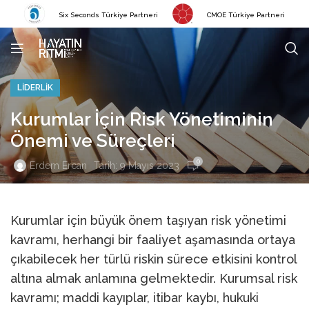
Six Seconds Türkiye Partneri
CMOE Türkiye Partneri
LIDERLIK
Kurumlar İçin Risk Yönetiminin
Önemi ve Süreçleri
0
Tarih: 9 Mayıs 2023
Erdem Ercan
Kurumlar için büyük önem taşıyan risk yönetimi
kavramı, herhangi bir faaliyet aşamasında ortaya
çıkabilecek her türlü riskin sürece etkisini kontrol
altına almak anlamına gelmektedir. Kurumsal risk
kavramı; maddi kayıplar, itibar kaybı, hukuki